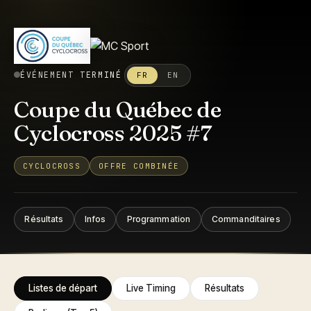
ÉVÉNEMENT TERMINÉ
FR
EN
Coupe du Québec de
Cyclocross 2025 #7
CYCLOCROSS
OFFRE COMBINÉE
Résultats
Infos
Programmation
Commanditaires
Listes de départ
Live Timing
Résultats