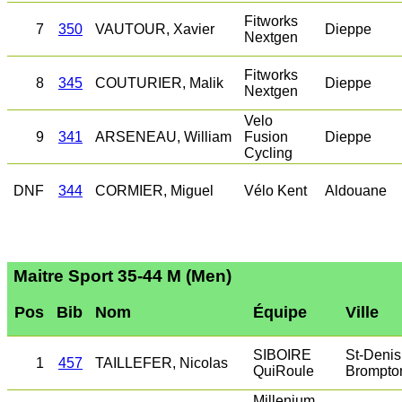
Fitworks
7
350
VAUTOUR, Xavier
Dieppe
Nextgen
Fitworks
8
345
COUTURIER, Malik
Dieppe
Nextgen
Velo
9
341
ARSENEAU, William
Fusion
Dieppe
Cycling
DNF
344
CORMIER, Miguel
Vélo Kent
Aldouane
Maitre Sport 35-44 M (Men)
Pos
Bib
Nom
Équipe
Ville
SIBOIRE
St-Deni
1
457
TAILLEFER, Nicolas
QuiRoule
Brompto
Millenium