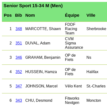
Senior Sport 15-34 M (Men)
Pos
Bib
Nom
Équipe
Ville
FDDF
1
348
MARCOTTE, Shawn
Racing
Sherbrooke
Team
CVM
2
351
DUVAL, Adam
Sigma
Assurance
OP de
3
346
GRAHAM, Benjamin
Ns
Fiets
OP de
4
352
HUSSEIN, Hamza
Halifax
Fiets
5
347
JOHNSON, Marcel
Vélo Kent
St.-Charles
Fitworks
6
343
CHU, Desmond
Moncton
Nextgen