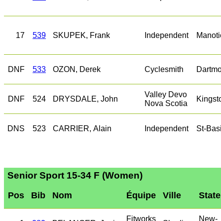
17
539
SKUPEK, Frank
Independent
Manoti
DNF
533
OZON, Derek
Cyclesmith
Dartmo
Valley Devo
DNF
524
DRYSDALE, John
Kingst
Nova Scotia
DNS
523
CARRIER, Alain
Independent
St-Bas
Senior Sport 15-34 F (Women)
Pos
Bib
Nom
Équipe
Ville
Stat
Fitworks
New-