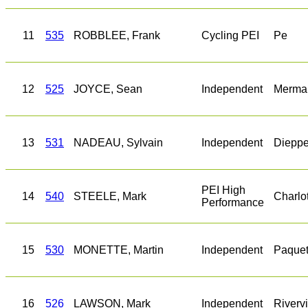
11
535
ROBBLEE, Frank
Cycling PEI
Pe
12
525
JOYCE, Sean
Independent
Merma
13
531
NADEAU, Sylvain
Independent
Diepp
PEI High
14
540
STEELE, Mark
Charlo
Performance
15
530
MONETTE, Martin
Independent
Paquet
16
526
LAWSON, Mark
Independent
Riverv