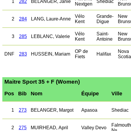
1
282
BELANGER, Janie
Shediac
Nextgen
Bruns
Vélo
Grande-
New
2
284
LANG, Laure-Anne
Kent
Digue
Bruns
Vélo
Saint-
New
3
285
LEBLANC, Valerie
Kent
Antoine
Bruns
OP de
Nova
DNF
283
HUSSEIN, Mariam
Halifax
Fiets
Scotia
Maitre Sport 35 + F (Women)
Pos
Bib
Nom
Équipe
Ville
1
273
BELANGER, Margot
Apasoa
Shediac
Falmouth
2
275
MUIRHEAD, April
Valley Devo
Ns