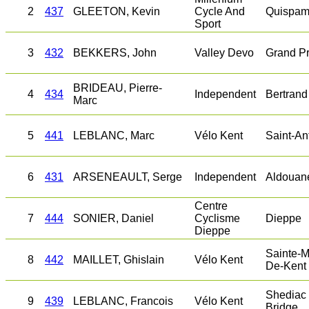
2
437
GLEETON, Kevin
Cycle And
Quispam
Sport
3
432
BEKKERS, John
Valley Devo
Grand P
BRIDEAU, Pierre-
4
434
Independent
Bertrand
Marc
5
441
LEBLANC, Marc
Vélo Kent
Saint-An
6
431
ARSENEAULT, Serge
Independent
Aldouan
Centre
7
444
SONIER, Daniel
Cyclisme
Dieppe
Dieppe
Sainte-M
8
442
MAILLET, Ghislain
Vélo Kent
De-Kent
Shediac
9
439
LEBLANC, Francois
Vélo Kent
Bridge