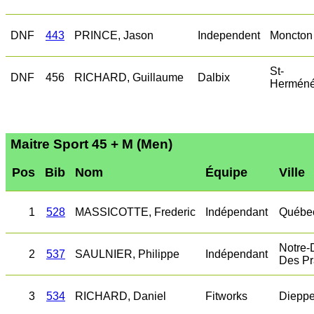
DNF
443
PRINCE, Jason
Independent
Moncton
St-
DNF
456
RICHARD, Guillaume
Dalbix
Herméné
Maitre Sport 45 + M (Men)
Pos
Bib
Nom
Équipe
Ville
1
528
MASSICOTTE, Frederic
Indépendant
Québe
Notre
2
537
SAULNIER, Philippe
Indépendant
Des Pr
3
534
RICHARD, Daniel
Fitworks
Diepp