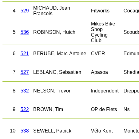
MICHAUD, Jean
4
529
Fitworks
Cocag
Francois
Mikes Bike
Shop
5
536
ROBINSON, Hutch
Scoud
Cycling
Club
6
521
BERUBE, Marc-Antoine
CVER
Edmun
7
527
LEBLANC, Sebastien
Apasoa
Shedi
8
532
NELSON, Trevor
Independent
Diepp
9
522
BROWN, Tim
OP de Fiets
Ns
10
538
SEWELL, Patrick
Vélo Kent
Monct