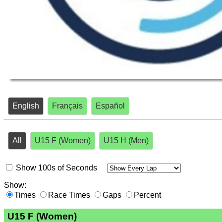
English
Français
Español
All
U15 F (Women)
U15 H (Men)
Show 100s of Seconds
Show:
Times
Race Times
Gaps
Percent
U15 F (Women)