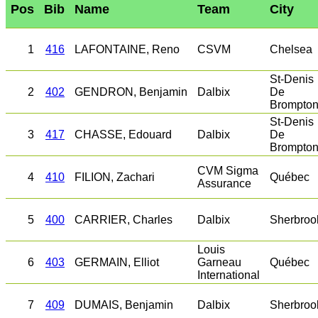
Pos
Bib
Name
Team
City
1
416
LAFONTAINE, Reno
CSVM
Chelsea
St-Denis
2
402
GENDRON, Benjamin
Dalbix
De
Brompto
St-Denis
3
417
CHASSE, Edouard
Dalbix
De
Brompto
CVM Sigma
4
410
FILION, Zachari
Québec
Assurance
5
400
CARRIER, Charles
Dalbix
Sherbroo
Louis
6
403
GERMAIN, Elliot
Garneau
Québec
International
7
409
DUMAIS, Benjamin
Dalbix
Sherbroo