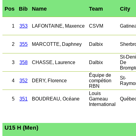
Pos
Bib
Name
Team
City
1
353
LAFONTAINE, Maxence
CSVM
Gatine
2
355
MARCOTTE, Daphney
Dalbix
Sherbr
St-Den
3
358
CHASSE, Laurence
Dalbix
De
Brompt
Équipe de
St-
4
352
DERY, Florence
compétion
Raymo
RBN
Louis
5
351
BOUDREAU, Océane
Garneau
Québe
International
U15 H (Men)