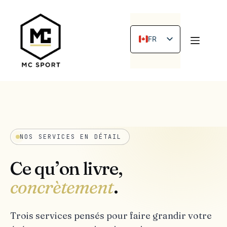
Skip
to
content
FR
EN
NOS SERVICES EN DÉTAIL
Ce qu’on livre,
concrètement
.
Trois services pensés pour faire grandir votre