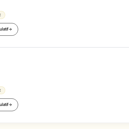
E
latif
→
E
latif
→